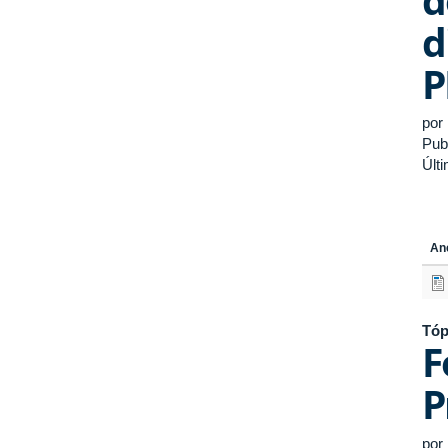
d
P
por
Pub
Últ
An
Tóp
F
P
por