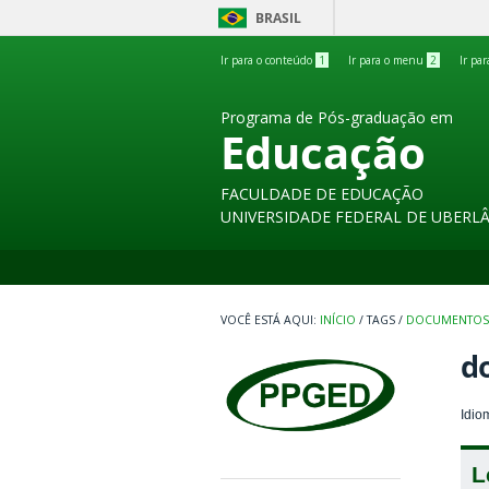
BRASIL
Ir para o conteúdo
1
Ir para o menu
2
Ir pa
Programa de Pós-graduação em
Educação
FACULDADE DE EDUCAÇÃO
UNIVERSIDADE FEDERAL DE UBERL
INÍCIO
/
TAGS
/
DOCUMENTOS
d
Idio
L