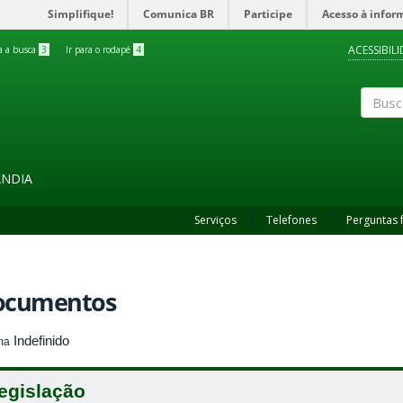
Simplifique!
Comunica BR
Participe
Acesso à infor
ACESSIBIL
ra a busca
3
Ir para o rodapé
4
Buscar
ÂNDIA
Serviços
Telefones
Perguntas 
ocumentos
Indefinido
ma
egislação