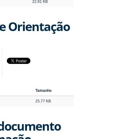
22.81 KB
e Orientação
Tamanho
25.77 KB
e documento
ipação