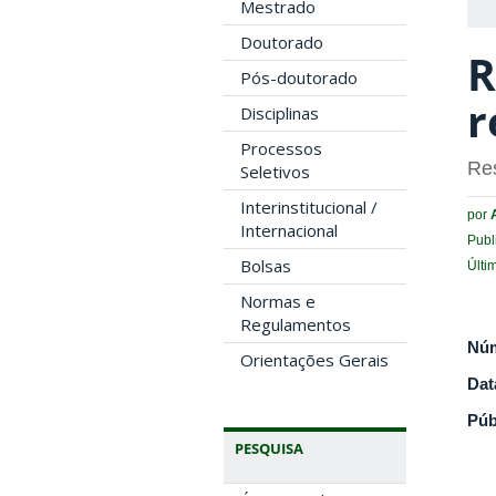
Mestrado
Doutorado
R
Pós-doutorado
r
Disciplinas
Processos
Re
Seletivos
Interinstitucional /
por
Internacional
Publ
Bolsas
Últi
Normas e
Regulamentos
Nú
Orientações Gerais
Dat
Púb
PESQUISA