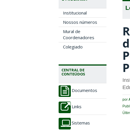
L
Institucional
Nossos números
R
Mural de
Coordenadores
d
Colegiado
P
P
CENTRAL DE
CONTEÚDOS
In
Ed
Documentos
por
Publ
Links
Últi
Sistemas