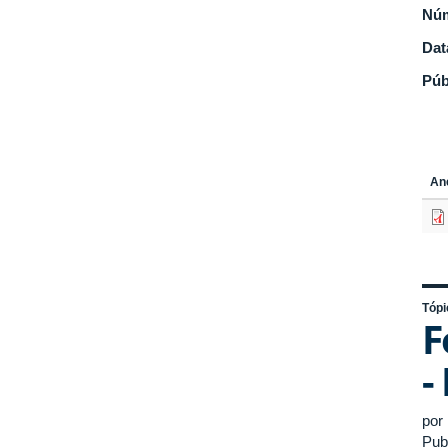
Nú
Dat
Púb
An
Tópi
F
-
por
Pub