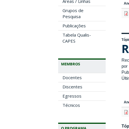
Áreas / Linhas
An
Grupos de
Pesquisa
Publicações
Tabela Qualis-
Tópi
CAPES
R
Rec
MEMBROS
por
Pub
Docentes
Últ
Discentes
Egressos
An
Técnicos
Tóp
O PROGRAMA