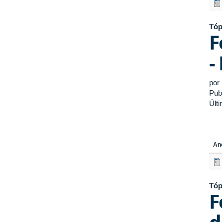
Tóp
F
-
por
Pub
Últ
An
Tóp
F
d