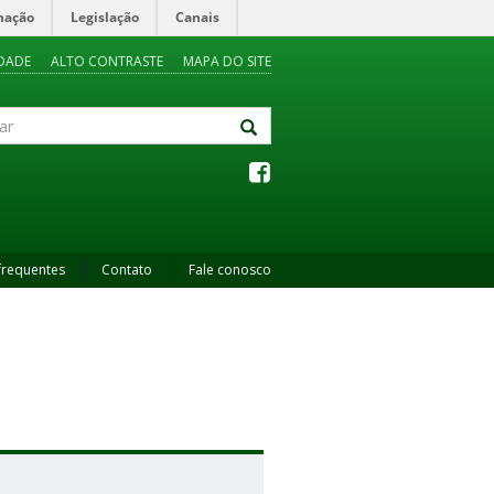
mação
Legislação
Canais
IDADE
ALTO CONTRASTE
MAPA DO SITE
frequentes
Contato
Fale conosco