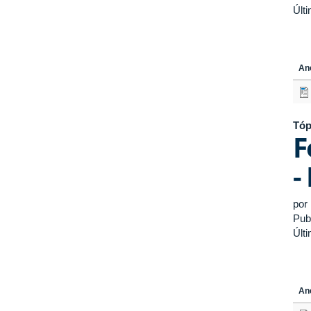
Últ
An
Tóp
F
-
por
Pub
Últ
An