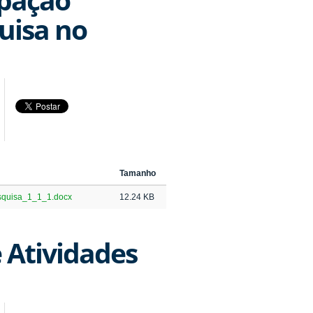
uisa no
Tamanho
quisa_1_1_1.docx
12.24 KB
e Atividades