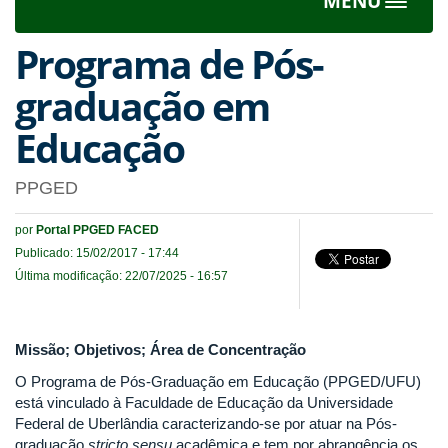
MENU
Toggle
navigat
Programa de Pós-
graduação em
Educação
PPGED
por
Portal PPGED FACED
Publicado: 15/02/2017 - 17:44
Última modificação: 22/07/2025 - 16:57
Missão; Objetivos; Área de Concentração
O Programa de Pós-Graduação em Educação (PPGED/UFU)
está vinculado à Faculdade de Educação da Universidade
Federal de Uberlândia caracterizando-se por atuar na Pós-
graduação
stricto sensu
acadêmica e tem por abrangência os