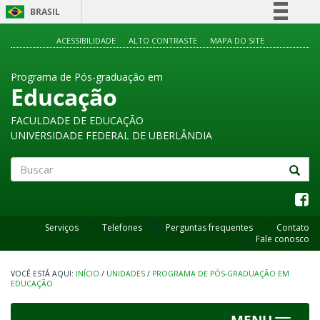
BRASIL
Simplifique!
ACESSIBILIDADE
ALTO CONTRASTE
MAPA DO SITE
Comunica BR
Programa de Pós-graduação em
Participe
Educação
Acesso à informação
FACULDADE DE EDUCAÇÃO
Legislação
UNIVERSIDADE FEDERAL DE UBERLÂNDIA
Canais
Buscar
Serviços
Telefones
Perguntas frequentes
Contato
Fale conosco
INÍCIO
/
UNIDADES
/
PROGRAMA DE PÓS-GRADUAÇÃO EM
EDUCAÇÃO