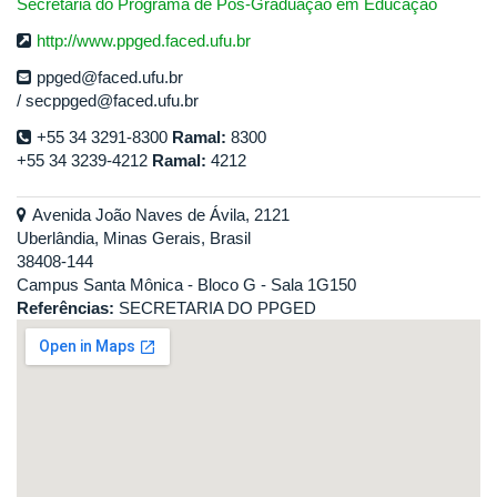
Secretaria do Programa de Pós-Graduação em Educação
http://www.ppged.faced.ufu.br
ppged@faced.ufu.br
secppged@faced.ufu.br
+55 34 3291-8300
Ramal:
8300
+55 34 3239-4212
Ramal:
4212
Avenida João Naves de Ávila, 2121
Uberlândia, Minas Gerais, Brasil
38408-144
Campus Santa Mônica - Bloco G - Sala 1G150
Referências:
SECRETARIA DO PPGED