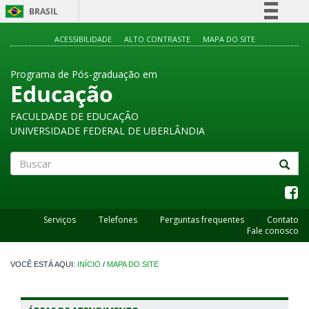
BRASIL
Simplifique!
ACESSIBILIDADE
ALTO CONTRASTE
MAPA DO SITE
Comunica BR
Programa de Pós-graduação em
Participe
Educação
Acesso à informação
FACULDADE DE EDUCAÇÃO
Legislação
UNIVERSIDADE FEDERAL DE UBERLÂNDIA
Canais
Buscar
Serviços
Telefones
Perguntas frequentes
Contato
Fale conosco
INÍCIO
/
MAPA DO SITE