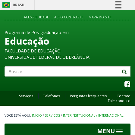
BRASIL
Simplifique!
ACESSIBILIDADE
ALTO CONTRASTE
MAPA DO SITE
Comunica BR
Programa de Pós-graduação em
Participe
Educação
Acesso à informação
FACULDADE DE EDUCAÇÃO
Legislação
UNIVERSIDADE FEDERAL DE UBERLÂNDIA
Canais
Buscar
Serviços
Telefones
Perguntas frequentes
Contato
Fale conosco
INÍCIO
/
SERVICOS
/
INTERINSTITUCIONAL / INTERNACIONAL
MENU
Toggle