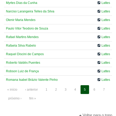
Myrtes Dias da Cunha
Lattes
Narciso Larangeira Telles da Silva
Lattes
Olenir Maria Mendes
Lattes
Paulo Vitor Teodoro de Souza
Lattes
Rafael Martins Mendes
Lattes
Rafaela Silva Rabelo
Lattes
Raquel Discini de Campos
Lattes
Roberto Valdés Puentes
Lattes
Robson Luiz de França
Lattes
Romana Isabel Brázio Valente Pinho
Lattes
« início
‹ anterior
1
2
3
4
5
6
7
próximo ›
fim »
Voltar para o topo