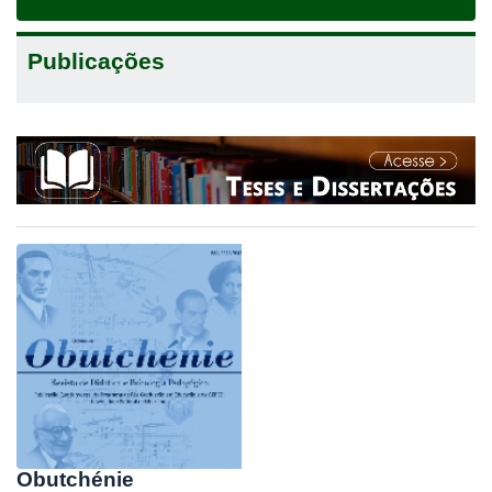
navigat
Publicações
Obutchénie