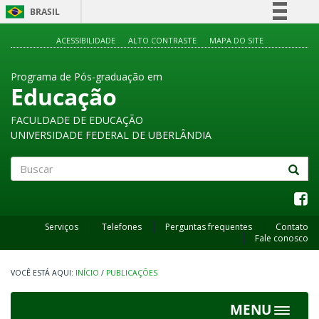
BRASIL
Simplifique!
ACESSIBILIDADE
ALTO CONTRASTE
MAPA DO SITE
Comunica BR
Programa de Pós-graduação em
Participe
Educação
Acesso à informação
FACULDADE DE EDUCAÇÃO
Legislação
UNIVERSIDADE FEDERAL DE UBERLÂNDIA
Canais
Buscar
Serviços
Telefones
Perguntas frequentes
Contato
Fale conosco
INÍCIO
/
PUBLICAÇÕES
MENU
Toggle