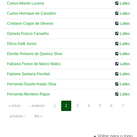
Carlos Alberto Lucena
Lattes
Carlos Henrique de Carvalho
Lattes
Cristiane Coppe de Oliveira
Lattes
Daniela Franco Carvalho
Lattes
Décio Gatti Júnior
Lattes
Elenita Pinheiro de Queiroz Silva
Lattes
Fabiana Fiorezi de Marco Matos
Lattes
Fabiane Santana Previtali
Lattes
Fernanda Duarte Araújo Silva
Lattes
Fernanda Monteiro Rigue
Lattes
« início
‹ anterior
1
2
3
4
5
6
7
próximo ›
fim »
Voltar para o topo