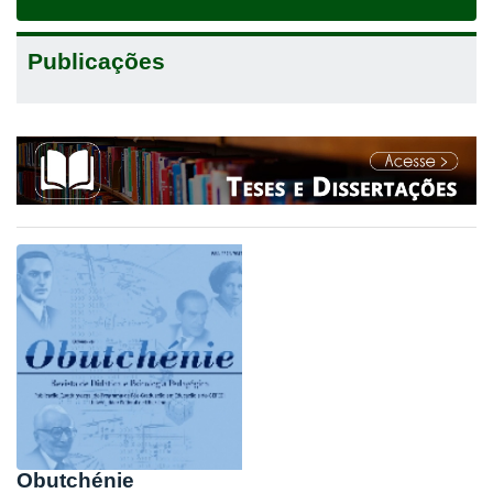
navigat
Publicações
Obutchénie