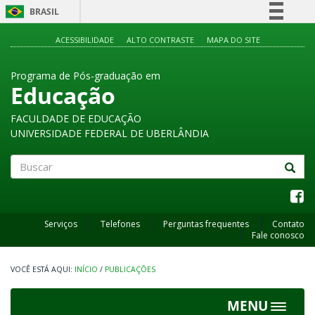
BRASIL
Simplifique!
ACESSIBILIDADE
ALTO CONTRASTE
MAPA DO SITE
Comunica BR
Programa de Pós-graduação em
Participe
Educação
Acesso à informação
FACULDADE DE EDUCAÇÃO
Legislação
UNIVERSIDADE FEDERAL DE UBERLÂNDIA
Canais
Buscar
Serviços
Telefones
Perguntas frequentes
Contato
Fale conosco
INÍCIO
/
PUBLICAÇÕES
MENU
Toggle