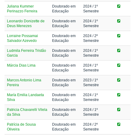
Juliana Kummer
Doutorado em
2024
/ 1º
Perinazzo Ferreira
Educação
Semestre
Leonardo Donizette de
Doutorado em
2024
/ 1º
Deus Menezes
Educação
Semestre
Lorraine Possamai
Doutorado em
2024
/ 2º
Salvador Azevedo
Educação
Semestre
Ludmila Ferreira Tristão
Doutorado em
2024
/ 1º
Garcia
Educação
Semestre
Márcia Dias Lima
Doutorado em
2024
/ 1º
Educação
Semestre
Marcos Antonio Lima
Doutorado em
2023
/ 1º
Pereira
Educação
Semestre
María Emilia Landaeta
Doutorado em
2024
/ 1º
Silva
Educação
Semestre
Patricia Chavarelli Vilela
Doutorado em
2024
/ 1º
da Silva
Educação
Semestre
Patrícia de Sousa
Doutorado em
2024
/ 2º
Oliveira
Educação
Semestre