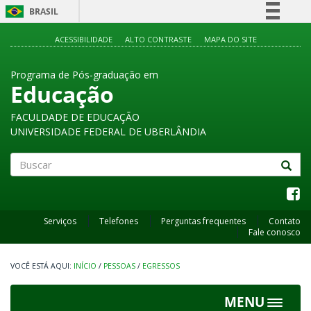
BRASIL
Simplifique!
ACESSIBILIDADE
ALTO CONTRASTE
MAPA DO SITE
Comunica BR
Programa de Pós-graduação em
Participe
Educação
Acesso à informação
FACULDADE DE EDUCAÇÃO
Legislação
UNIVERSIDADE FEDERAL DE UBERLÂNDIA
Canais
Buscar
Serviços
Telefones
Perguntas frequentes
Contato
Fale conosco
INÍCIO
/
PESSOAS
/
EGRESSOS
MENU
Toggle