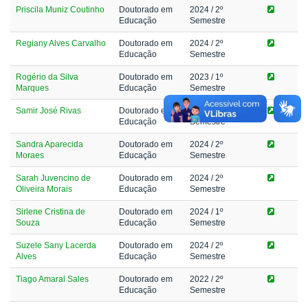
Priscila Muniz Coutinho
Doutorado em
2024
/ 2º
Educação
Semestre
Regiany Alves Carvalho
Doutorado em
2024
/ 2º
Educação
Semestre
Rogério da Silva
Doutorado em
2023
/ 1º
Marques
Educação
Semestre
Samir José Rivas
Doutorado em
2024
/ 2º
Educação
Semestre
Sandra Aparecida
Doutorado em
2024
/ 2º
Moraes
Educação
Semestre
Sarah Juvencino de
Doutorado em
2024
/ 2º
Oliveira Morais
Educação
Semestre
Sirlene Cristina de
Doutorado em
2024
/ 1º
Souza
Educação
Semestre
Suzele Sany Lacerda
Doutorado em
2024
/ 2º
Alves
Educação
Semestre
Tiago Amaral Sales
Doutorado em
2022
/ 2º
Educação
Semestre