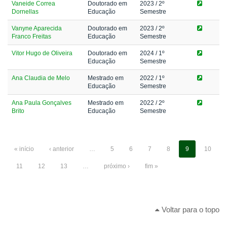
Vaneide Correa
Doutorado em
2023
/ 2º
Dornellas
Educação
Semestre
Vanyne Aparecida
Doutorado em
2023
/ 2º
Franco Freitas
Educação
Semestre
Vitor Hugo de Oliveira
Doutorado em
2024
/ 1º
Educação
Semestre
Ana Claudia de Melo
Mestrado em
2022
/ 1º
Educação
Semestre
Ana Paula Gonçalves
Mestrado em
2022
/ 2º
Brito
Educação
Semestre
« início
‹ anterior
…
5
6
7
8
9
10
11
12
13
…
próximo ›
fim »
Voltar para o topo