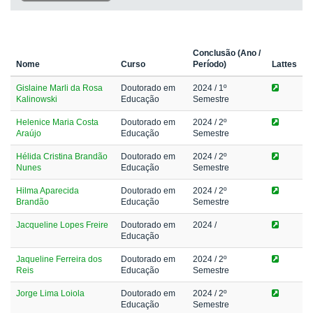
Conclusão (Ano /
Nome
Curso
Período)
Lattes
Gislaine Marli da Rosa
Doutorado em
2024
/ 1º
Kalinowski
Educação
Semestre
Helenice Maria Costa
Doutorado em
2024
/ 2º
Araújo
Educação
Semestre
Hélida Cristina Brandão
Doutorado em
2024
/ 2º
Nunes
Educação
Semestre
Hilma Aparecida
Doutorado em
2024
/ 2º
Brandão
Educação
Semestre
Jacqueline Lopes Freire
Doutorado em
2024
/
Educação
Jaqueline Ferreira dos
Doutorado em
2024
/ 2º
Reis
Educação
Semestre
Jorge Lima Loiola
Doutorado em
2024
/ 2º
Educação
Semestre