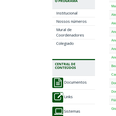
O PROGRAMA
Mar
Institucional
Ale
Nossos números
Al
Mural de
And
Coordenadores
And
Colegiado
And
Ann
CENTRAL DE
Bea
CONTEÚDOS
Cam
Documentos
Do
Dou
Links
Flá
Gis
Sistemas