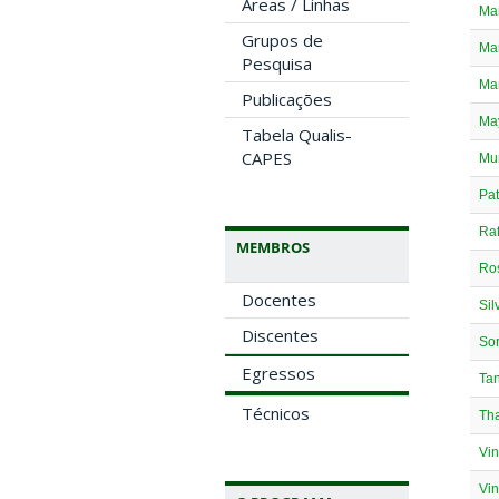
Áreas / Linhas
Mar
Grupos de
Mar
Pesquisa
Mar
Publicações
May
Tabela Qualis-
CAPES
Mur
Pat
Raf
MEMBROS
Ros
Docentes
Sil
Discentes
Sor
Egressos
Tan
Técnicos
Tha
Vin
Vin