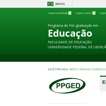
BRASIL
Ir para o conteúdo
1
Ir para o menu
2
Ir pa
Programa de Pós-graduação em
Educação
FACULDADE DE EDUCAÇÃO
UNIVERSIDADE FEDERAL DE UBERL
INÍCIO
/
PESSOAS
/
EGRESSOS
E