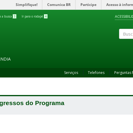
Simplifique!
Comunica BR
Participe
Acesso à infor
ACESSIBIL
ra a busca
3
Ir para o rodapé
4
Buscar
ÂNDIA
Serviços
Telefones
Perguntas 
gressos do Programa