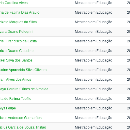
ia Carolina Alves
Mestrado em Educação
2
ia de Fatima Dias Araujo
Mestrado em Educação
2
izete Marques da Silva
Mestrado em Educação
2
ara Duarte Pelegrini
Mestrado em Educação
2
iell Francisco da Costa
Mestrado em Educação
2
rícia Duarte Claudino
Mestrado em Educação
2
ael Silva dos Santos
Mestrado em Educação
2
aine Aparecida Silva Oliveira
Mestrado em Educação
2
vani Alves dos Anjos
Mestrado em Educação
2
aya Pereira Côrtes de Almeida
Mestrado em Educação
2
ia de Fatima Teofilo
Mestrado em Educação
2
lys Felipe
Mestrado em Educação
2
ícius Anderson Guimarães
Mestrado em Educação
2
icius Garcia de Souza Tristão
Mestrado em Educação
2