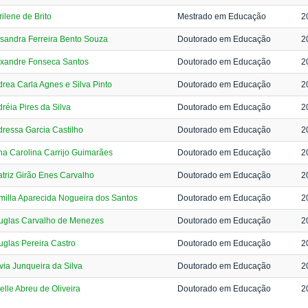
ilene de Brito
Mestrado em Educação
2
sandra Ferreira Bento Souza
Doutorado em Educação
2
exandre Fonseca Santos
Doutorado em Educação
2
rea Carla Agnes e Silva Pinto
Doutorado em Educação
2
réia Pires da Silva
Doutorado em Educação
2
ressa Garcia Castilho
Doutorado em Educação
2
a Carolina Carrijo Guimarães
Doutorado em Educação
2
triz Girão Enes Carvalho
Doutorado em Educação
2
illa Aparecida Nogueira dos Santos
Doutorado em Educação
2
uglas Carvalho de Menezes
Doutorado em Educação
2
glas Pereira Castro
Doutorado em Educação
2
via Junqueira da Silva
Doutorado em Educação
2
elle Abreu de Oliveira
Doutorado em Educação
2