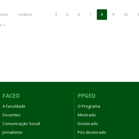
início
‹ anterior
…
4
5
6
7
8
9
10
im »
FACED
PPGED
A Faculdade
O Programa
Docentes
Mestrado
Comunicação Social
Doutorado
Jornalismo
Pós-doutorado