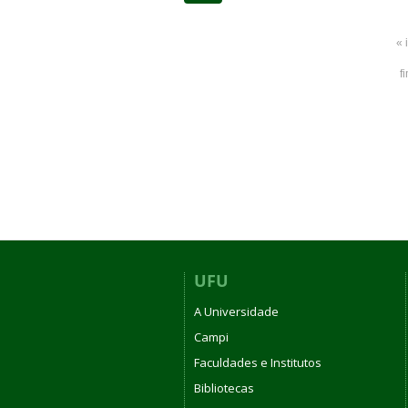
« 
f
UFU
A Universidade
Campi
Faculdades e Institutos
Bibliotecas