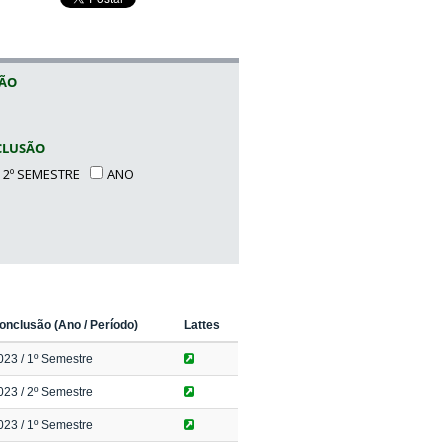
SÃO
CLUSÃO
2º SEMESTRE
ANO
onclusão (Ano / Período)
Lattes
023
/ 1º Semestre
023
/ 2º Semestre
023
/ 1º Semestre