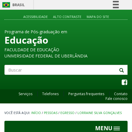
BRASIL
Simplifique!
ACESSIBILIDADE
ALTO CONTRASTE
MAPA DO SITE
Comunica BR
Programa de Pós-graduação em
Participe
Educação
Acesso à informação
FACULDADE DE EDUCAÇÃO
Legislação
UNIVERSIDADE FEDERAL DE UBERLÂNDIA
Canais
Buscar
Serviços
Telefones
Perguntas frequentes
Contato
Fale conosco
INÍCIO
/
PESSOAS
/
EGRESSO
/
LORRAINE SILVA GONÇALVES
MENU
Toggle