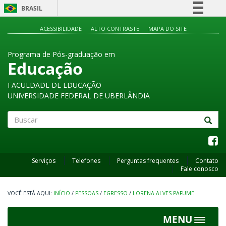
BRASIL
Simplifique!
ACESSIBILIDADE
ALTO CONTRASTE
MAPA DO SITE
Comunica BR
Programa de Pós-graduação em
Participe
Educação
Acesso à informação
FACULDADE DE EDUCAÇÃO
Legislação
UNIVERSIDADE FEDERAL DE UBERLÂNDIA
Canais
Buscar
Serviços
Telefones
Perguntas frequentes
Contato
Fale conosco
INÍCIO
/
PESSOAS
/
EGRESSO
/
LORENA ALVES PAFUME
MENU
Toggle