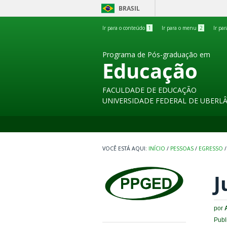
BRASIL
Ir para o conteúdo
1
Ir para o menu
2
Ir pa
Programa de Pós-graduação em
Educação
FACULDADE DE EDUCAÇÃO
UNIVERSIDADE FEDERAL DE UBERL
INÍCIO
/
PESSOAS
/
EGRESSO
/
J
por
Publ