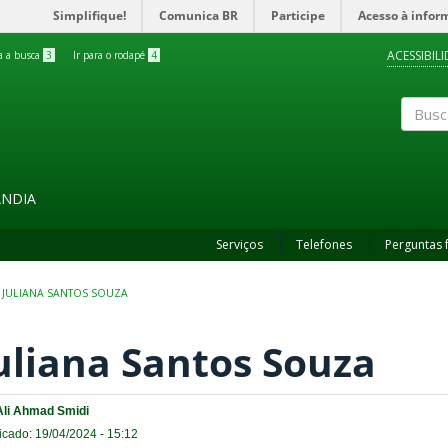
Simplifique!
Comunica BR
Participe
Acesso à infor
ACESSIBIL
ra a busca
3
Ir para o rodapé
4
Buscar
ÂNDIA
Serviços
Telefones
Perguntas 
JULIANA SANTOS SOUZA
uliana Santos Souza
Ali Ahmad Smidi
icado: 19/04/2024 - 15:12