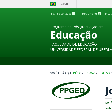
BRASIL
Ir para o conteúdo
1
Ir para o menu
2
Ir pa
Programa de Pós-graduação em
Educação
FACULDADE DE EDUCAÇÃO
UNIVERSIDADE FEDERAL DE UBERL
INÍCIO
/
PESSOAS
/
EGRESSO
/
J
por
Publ