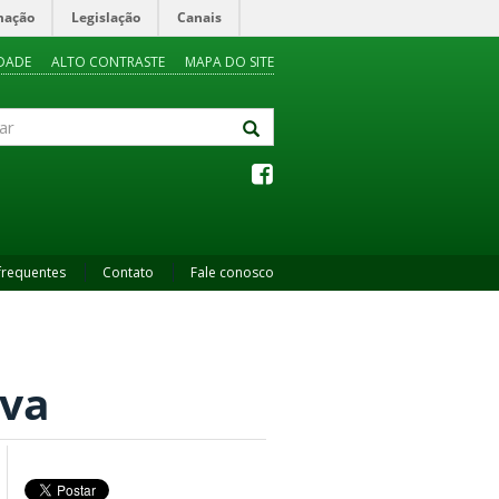
mação
Legislação
Canais
IDADE
ALTO CONTRASTE
MAPA DO SITE
frequentes
Contato
Fale conosco
lva