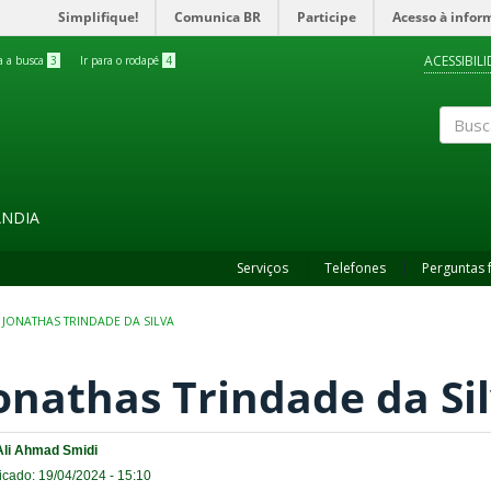
Simplifique!
Comunica BR
Participe
Acesso à infor
ACESSIBIL
ra a busca
3
Ir para o rodapé
4
Buscar
ÂNDIA
Serviços
Telefones
Perguntas 
JONATHAS TRINDADE DA SILVA
onathas Trindade da Si
Ali Ahmad Smidi
icado: 19/04/2024 - 15:10