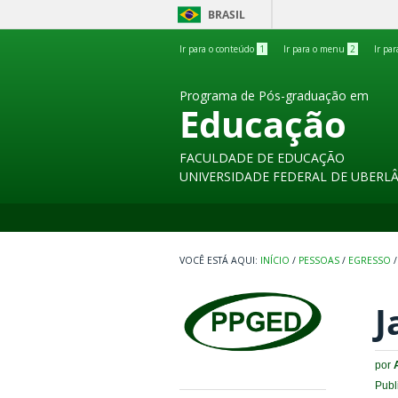
BRASIL
Ir para o conteúdo
1
Ir para o menu
2
Ir pa
Programa de Pós-graduação em
Educação
FACULDADE DE EDUCAÇÃO
UNIVERSIDADE FEDERAL DE UBERL
INÍCIO
/
PESSOAS
/
EGRESSO
/
J
por
Publ