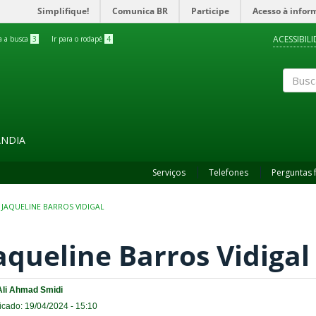
Simplifique!
Comunica BR
Participe
Acesso à infor
ACESSIBIL
ra a busca
3
Ir para o rodapé
4
Buscar
ÂNDIA
Serviços
Telefones
Perguntas 
JAQUELINE BARROS VIDIGAL
aqueline Barros Vidigal
Ali Ahmad Smidi
icado: 19/04/2024 - 15:10