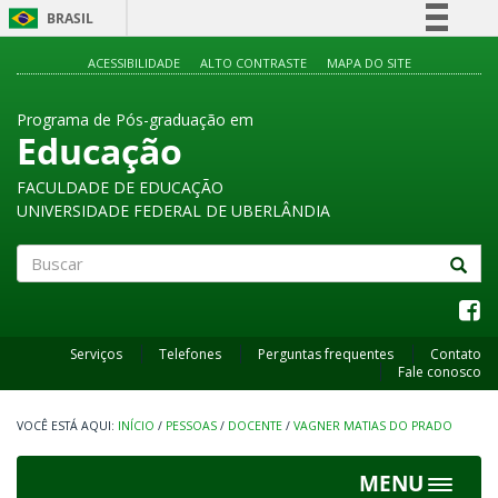
BRASIL
Simplifique!
ACESSIBILIDADE
ALTO CONTRASTE
MAPA DO SITE
Comunica BR
Programa de Pós-graduação em
Participe
Educação
Acesso à informação
FACULDADE DE EDUCAÇÃO
Legislação
UNIVERSIDADE FEDERAL DE UBERLÂNDIA
Canais
Buscar
Serviços
Telefones
Perguntas frequentes
Contato
Fale conosco
INÍCIO
/
PESSOAS
/
DOCENTE
/
VAGNER MATIAS DO PRADO
MENU
Toggle