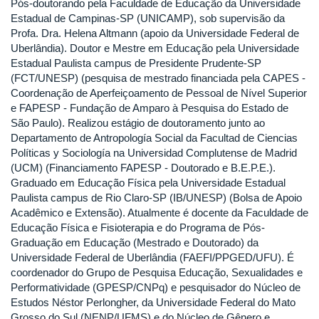
Pós-doutorando pela Faculdade de Educação da Universidade
Estadual de Campinas-SP (UNICAMP), sob supervisão da
Profa. Dra. Helena Altmann (apoio da Universidade Federal de
Uberlândia). Doutor e Mestre em Educação pela Universidade
Estadual Paulista campus de Presidente Prudente-SP
(FCT/UNESP) (pesquisa de mestrado financiada pela CAPES -
Coordenação de Aperfeiçoamento de Pessoal de Nível Superior
e FAPESP - Fundação de Amparo à Pesquisa do Estado de
São Paulo). Realizou estágio de doutoramento junto ao
Departamento de Antropología Social da Facultad de Ciencias
Políticas y Sociología na Universidad Complutense de Madrid
(UCM) (Financiamento FAPESP - Doutorado e B.E.P.E.).
Graduado em Educação Física pela Universidade Estadual
Paulista campus de Rio Claro-SP (IB/UNESP) (Bolsa de Apoio
Acadêmico e Extensão). Atualmente é docente da Faculdade de
Educação Física e Fisioterapia e do Programa de Pós-
Graduação em Educação (Mestrado e Doutorado) da
Universidade Federal de Uberlândia (FAEFI/PPGED/UFU). É
coordenador do Grupo de Pesquisa Educação, Sexualidades e
Performatividade (GPESP/CNPq) e pesquisador do Núcleo de
Estudos Néstor Perlongher, da Universidade Federal do Mato
Grosso do Sul (NENP/UFMS) e do Núcleo de Gênero e