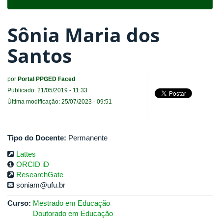
navigat
Sônia Maria dos
Santos
por
Portal PPGED Faced
Publicado: 21/05/2019 - 11:33
Última modificação: 25/07/2023 - 09:51
Tipo do Docente:
Permanente
Lattes
ORCID iD
ResearchGate
soniam@ufu.br
Curso:
Mestrado em Educação
Doutorado em Educação