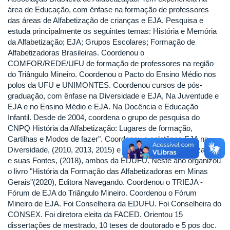
área de Educação, com ênfase na formação de professores
das áreas de Alfabetização de crianças e EJA. Pesquisa e
estuda principalmente os seguintes temas: História e Memória
da Alfabetização; EJA; Grupos Escolares; Formação de
Alfabetizadoras Brasileiras. Coordenou o
COMFOR/REDE/UFU de formação de professores na região
do Triângulo Mineiro. Coordenou o Pacto do Ensino Médio nos
polos da UFU e UNIMONTES. Coordenou cursos de pós-
graduação, com ênfase na Diversidade e EJA, Na Juventude e
EJA e no Ensino Médio e EJA. Na Docência e Educação
Infantil. Desde de 2004, coordena o grupo de pesquisa do
CNPQ História da Alfabetização: Lugares de formação,
Cartilhas e Modos de fazer". Coordenou a coletânea EJA na
Diversidade, (2010, 2013, 2015) e o livro História Alfabetização
e suas Fontes, (2018), ambos da EDUFU. Neste ano organizou
o livro "História da Formação das Alfabetizadoras em Minas
Gerais"(2020), Editora Navegando. Coordenou o TRIEJA -
Fórum de EJA do Triângulo Mineiro. Coordenou o Fórum
Mineiro de EJA. Foi Conselheira da EDUFU. Foi Conselheira do
CONSEX. Foi diretora eleita da FACED. Orientou 15
dissertações de mestrado, 10 teses de doutorado e 5 pos doc.