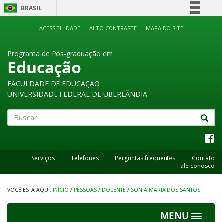
BRASIL
Simplifique!
ACESSIBILIDADE
ALTO CONTRASTE
MAPA DO SITE
Comunica BR
Programa de Pós-graduação em
Participe
Educação
Acesso à informação
FACULDADE DE EDUCAÇÃO
Legislação
UNIVERSIDADE FEDERAL DE UBERLÂNDIA
Canais
Buscar
Serviços
Telefones
Perguntas frequentes
Contato
Fale conosco
INÍCIO
/
PESSOAS
/
DOCENTE
/
SÔNIA MARIA DOS SANTOS
MENU
Toggle