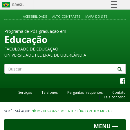
BRASIL
Simplifique!
ACESSIBILIDADE
ALTO CONTRASTE
MAPA DO SITE
Comunica BR
Programa de Pós-graduação em
Participe
Educação
Acesso à informação
FACULDADE DE EDUCAÇÃO
Legislação
UNIVERSIDADE FEDERAL DE UBERLÂNDIA
Canais
Buscar
Serviços
Telefones
Perguntas frequentes
Contato
Fale conosco
INÍCIO
/
PESSOAS
/
DOCENTE
/
SÉRGIO PAULO MORAIS
MENU
Toggle