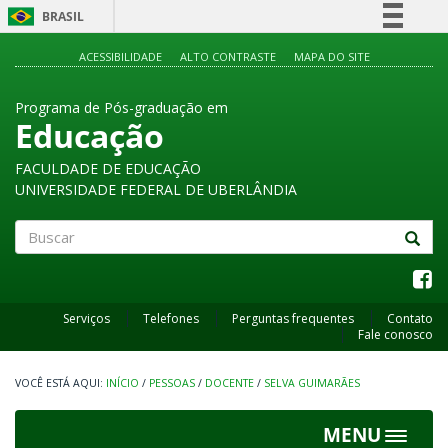
BRASIL
Simplifique!
ACESSIBILIDADE
ALTO CONTRASTE
MAPA DO SITE
Comunica BR
Programa de Pós-graduação em
Participe
Educação
Acesso à informação
FACULDADE DE EDUCAÇÃO
Legislação
UNIVERSIDADE FEDERAL DE UBERLÂNDIA
Canais
Buscar
Serviços
Telefones
Perguntas frequentes
Contato
Fale conosco
INÍCIO
/
PESSOAS
/
DOCENTE
/
SELVA GUIMARÃES
MENU
Toggle