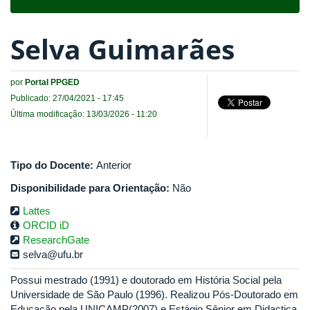
navigat
Selva Guimarães
por
Portal PPGED
Publicado: 27/04/2021 - 17:45
Última modificação: 13/03/2026 - 11:20
Tipo do Docente:
Anterior
Disponibilidade para Orientação:
Não
Lattes
ORCID iD
ResearchGate
selva@ufu.br
Possui mestrado (1991) e doutorado em História Social pela
Universidade de São Paulo (1996). Realizou Pós-Doutorado em
Educação pela UNICAMP(2007) e Estágio Sênior em Didactica