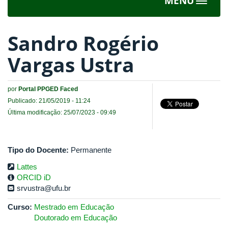
MENU
Toggle
navigat
Sandro Rogério
Vargas Ustra
por
Portal PPGED Faced
Publicado: 21/05/2019 - 11:24
Última modificação: 25/07/2023 - 09:49
Tipo do Docente:
Permanente
Lattes
ORCID iD
srvustra@ufu.br
Curso:
Mestrado em Educação
Doutorado em Educação