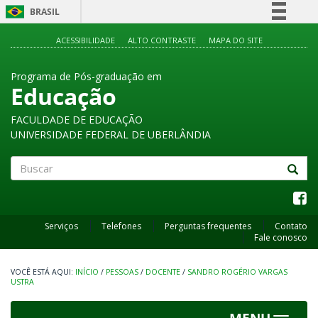
BRASIL
Simplifique!
ACESSIBILIDADE
ALTO CONTRASTE
MAPA DO SITE
Comunica BR
Programa de Pós-graduação em
Participe
Educação
Acesso à informação
FACULDADE DE EDUCAÇÃO
Legislação
UNIVERSIDADE FEDERAL DE UBERLÂNDIA
Canais
Buscar
Serviços
Telefones
Perguntas frequentes
Contato
Fale conosco
INÍCIO
/
PESSOAS
/
DOCENTE
/
SANDRO ROGÉRIO VARGAS
USTRA