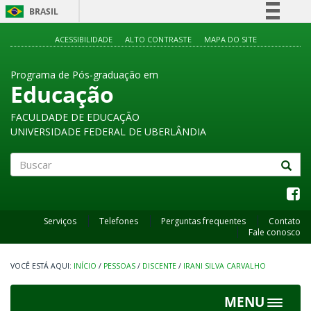
BRASIL
Simplifique!
ACESSIBILIDADE
ALTO CONTRASTE
MAPA DO SITE
Comunica BR
Programa de Pós-graduação em
Participe
Educação
Acesso à informação
FACULDADE DE EDUCAÇÃO
Legislação
UNIVERSIDADE FEDERAL DE UBERLÂNDIA
Canais
Buscar
Serviços
Telefones
Perguntas frequentes
Contato
Fale conosco
INÍCIO
/
PESSOAS
/
DISCENTE
/
IRANI SILVA CARVALHO
MENU
Toggle