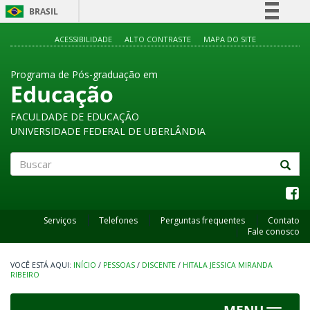
BRASIL
Simplifique!
ACESSIBILIDADE
ALTO CONTRASTE
MAPA DO SITE
Comunica BR
Programa de Pós-graduação em
Participe
Educação
Acesso à informação
FACULDADE DE EDUCAÇÃO
Legislação
UNIVERSIDADE FEDERAL DE UBERLÂNDIA
Canais
Buscar
Serviços
Telefones
Perguntas frequentes
Contato
Fale conosco
INÍCIO
/
PESSOAS
/
DISCENTE
/
HITALA JESSICA MIRANDA
RIBEIRO