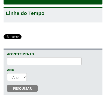
navigat
Linha do Tempo
ACONTECIMENTO
ANO
ANO
PESQUISAR