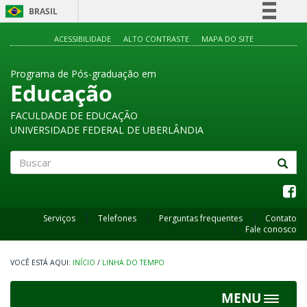
BRASIL
Simplifique!
ACESSIBILIDADE
ALTO CONTRASTE
MAPA DO SITE
Comunica BR
Programa de Pós-graduação em
Participe
Educação
Acesso à informação
FACULDADE DE EDUCAÇÃO
Legislação
UNIVERSIDADE FEDERAL DE UBERLÂNDIA
Canais
Buscar
Serviços
Telefones
Perguntas frequentes
Contato
Fale conosco
INÍCIO
/
LINHA DO TEMPO
MENU
Toggle