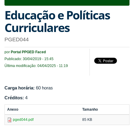
navigat
Educação e Políticas
Curriculares
PGED044
por
Portal PPGED Faced
Publicado: 30/04/2019 - 15:45
Última modificação: 04/04/2025 - 11:19
Carga horária:
60 horas
Créditos:
4
Anexo
Tamanho
pged044.pdf
85 KB