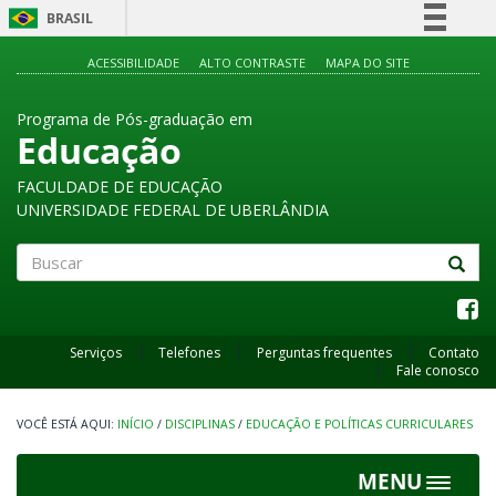
BRASIL
Simplifique!
ACESSIBILIDADE
ALTO CONTRASTE
MAPA DO SITE
Comunica BR
Programa de Pós-graduação em
Participe
Educação
Acesso à informação
FACULDADE DE EDUCAÇÃO
Legislação
UNIVERSIDADE FEDERAL DE UBERLÂNDIA
Canais
Buscar
Serviços
Telefones
Perguntas frequentes
Contato
Fale conosco
INÍCIO
/
DISCIPLINAS
/
EDUCAÇÃO E POLÍTICAS CURRICULARES
MENU
Toggle