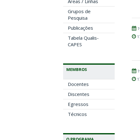
Áreas / Linhas
Grupos de
Pesquisa
Publicações
1
1
Tabela Qualis-
CAPES
MEMBROS
1
1
Docentes
Discentes
Egressos
Técnicos
O PROGRAMA