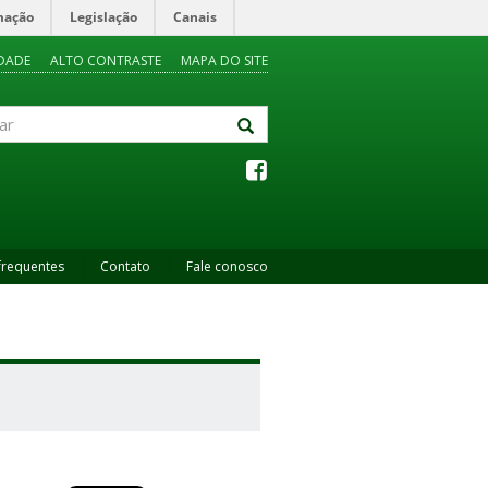
mação
Legislação
Canais
IDADE
ALTO CONTRASTE
MAPA DO SITE
frequentes
Contato
Fale conosco