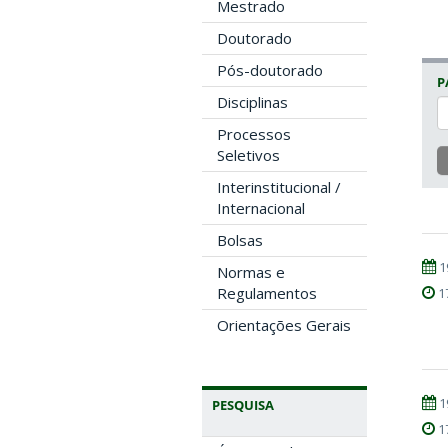
Mestrado
Doutorado
Pós-doutorado
P
Disciplinas
Processos
Seletivos
Interinstitucional /
Internacional
Bolsas
1
Normas e
Regulamentos
1
Orientações Gerais
1
PESQUISA
1