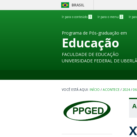
BRASIL
Ir para o conteúdo
1
Ir para o menu
2
Ir pa
Programa de Pós-graduação em
Educação
FACULDADE DE EDUCAÇÃO
UNIVERSIDADE FEDERAL DE UBERL
INÍCIO
/
ACONTECE
/
2024
/
06
A
X