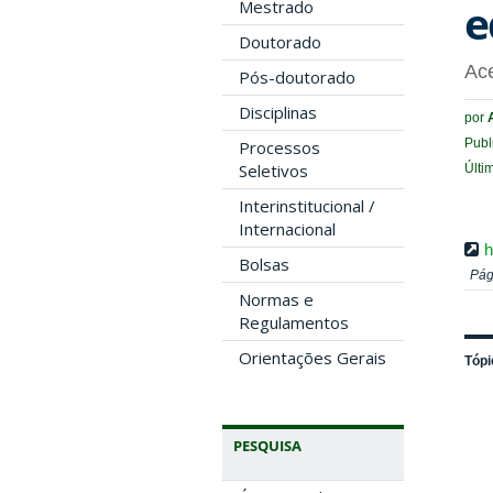
e
Mestrado
Doutorado
Ace
Pós-doutorado
Disciplinas
por
Publ
Processos
Seletivos
Últi
Interinstitucional /
Internacional
h
Bolsas
Pág
Normas e
Regulamentos
Orientações Gerais
Tópi
PESQUISA