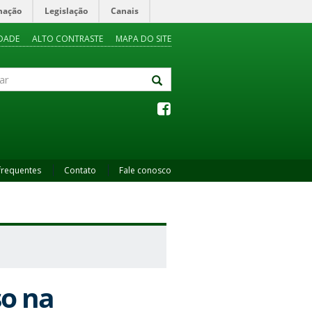
mação
Legislação
Canais
IDADE
ALTO CONTRASTE
MAPA DO SITE
frequentes
Contato
Fale conosco
so na