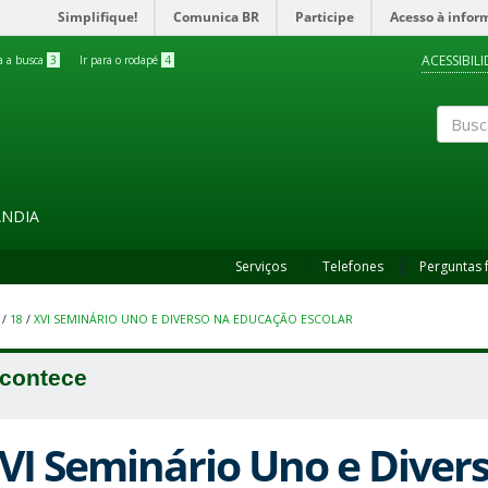
Simplifique!
Comunica BR
Participe
Acesso à infor
ACESSIBIL
ra a busca
3
Ir para o rodapé
4
Buscar
ÂNDIA
Serviços
Telefones
Perguntas 
/
18
/
XVI SEMINÁRIO UNO E DIVERSO NA EDUCAÇÃO ESCOLAR
contece
VI Seminário Uno e Diver