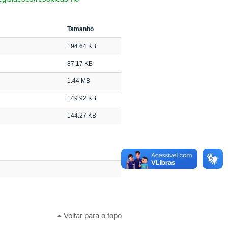
Tamanho
194.64 KB
87.17 KB
1.44 MB
149.92 KB
144.27 KB
Voltar para o topo