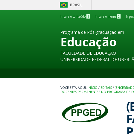
BRASIL
Ir para o conteúdo
1
Ir para o menu
2
Ir pa
Programa de Pós-graduação em
Educação
FACULDADE DE EDUCAÇÃO
UNIVERSIDADE FEDERAL DE UBERL
INÍCIO
/
EDITAIS
/
(ENCERRADO
DOCENTES PERMANENTES NO PROGRAMA DE 
(
F
P