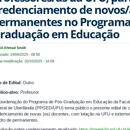
redenciamento de novos/
ermanentes no Programa 
raduação em Educação
Ali Ahmad Smidi
icado: 19/09/2025 - 08:56
ma modificação: 20/10/2025 - 16:08
o de Edital:
Outro
lico-alvo:
Professor
oordenação do Programa de Pós-Graduação em Educação da Facul
eral de Uberlândia (PPGED/UFU) torna público o presente edital de
denciamento de novas (os) docentes, com lotação na UFU e externo
dro de permanentes.
olução sobre credenciamento atualizada:
https://ppged.faced.ufu.br/