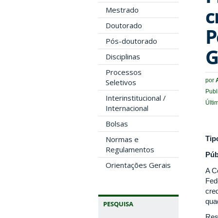
c
Mestrado
Doutorado
P
Pós-doutorado
G
Disciplinas
Processos
por
Seletivos
Publ
Interinstitucional /
Últi
Internacional
Bolsas
Normas e
Tip
Regulamentos
Púb
Orientações Gerais
A C
Fed
cre
qua
PESQUISA
Res