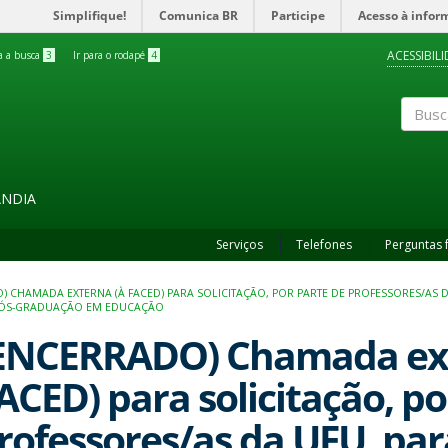
Simplifique!
Comunica BR
Participe
Acesso à infor
ACESSIBIL
ra a busca
3
Ir para o rodapé
4
Buscar
ÂNDIA
Serviços
Telefones
Perguntas 
) CHAMADA EXTERNA (À FACED) PARA SOLICITAÇÃO, POR PARTE DE PROFESSORES/AS
PÓS-GRADUAÇÃO EM EDUCAÇÃO
ENCERRADO) Chamada ext
ACED) para solicitação, po
rofessores/as da UFU, par