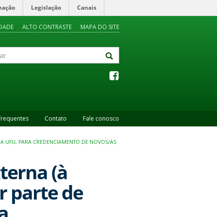
mação
Legislação
Canais
IDADE
ALTO CONTRASTE
MAPA DO SITE
frequentes
Contato
Fale conosco
 DA UFU, PARA CREDENCIAMENTO DE NOVOS/AS
erna (à
r parte de
a